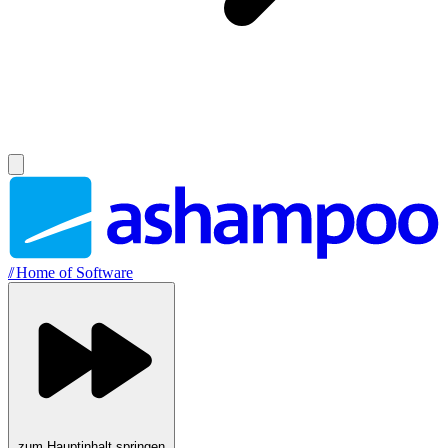
//
Home of Software
zum Hauptinhalt springen