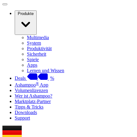
Produkte
Multimedia
System
Produktivität
Sicherheit
Spiele
Apps
Lernen und Wissen
Deals
%
®
Ashampoo
App
Volumenlizenzen
Wer ist Ashampoo?
Marktplatz-Partner
Tipps & Tricks
Downloads
Support