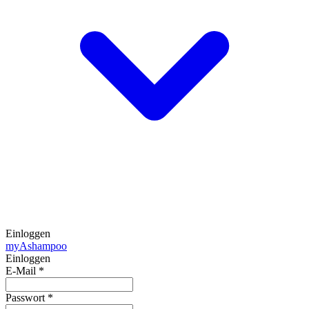
Einloggen
my
Ashampoo
Einloggen
E-Mail
*
Passwort
*