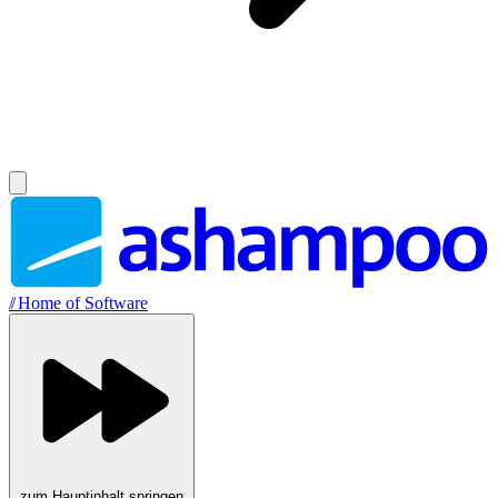
//
Home of Software
zum Hauptinhalt springen