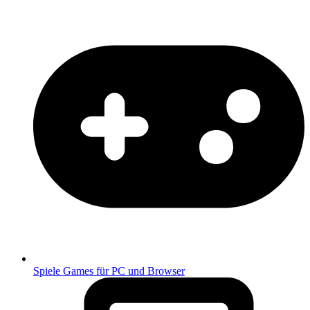
Spiele
Games für PC und Browser