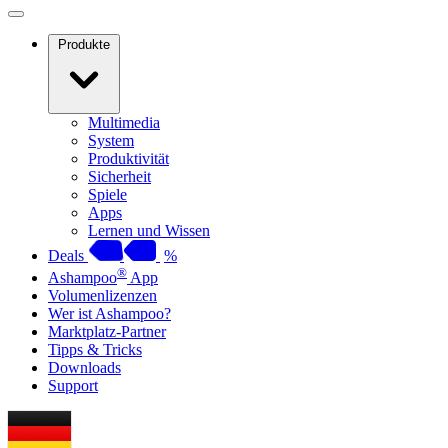
Produkte
Multimedia
System
Produktivität
Sicherheit
Spiele
Apps
Lernen und Wissen
Deals
%
®
Ashampoo
App
Volumenlizenzen
Wer ist Ashampoo?
Marktplatz-Partner
Tipps & Tricks
Downloads
Support