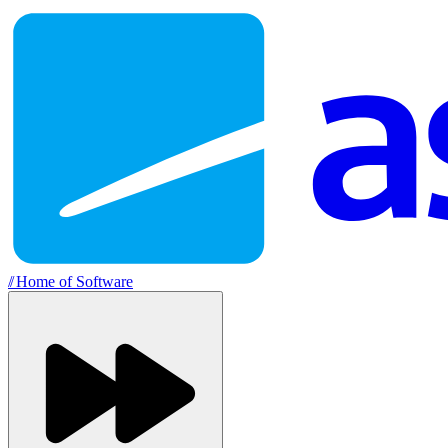
//
Home of Software