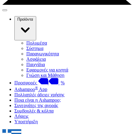
Προϊόντα
Πολυμέσα
Σύστημα
Παραγωγικότητα
Ασφάλεια
Παιχνίδια
Εφαρμογές για κινητά
Γνώση και Μάθηση
Προσφορές
%
®
Ashampoo
App
Πολλαπλές άδειες χρήσης
Ποια είναι η Ashampoo;
Συνεργάτες της αγοράς
Συμβουλές & κόλπα
Λήψεις
Υποστήριξη