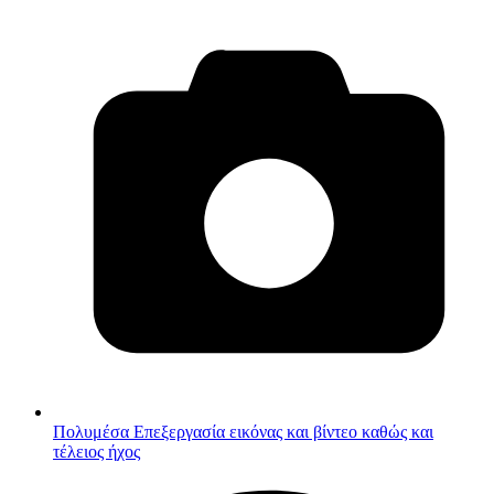
Πολυμέσα
Επεξεργασία εικόνας και βίντεο καθώς και
τέλειος ήχος