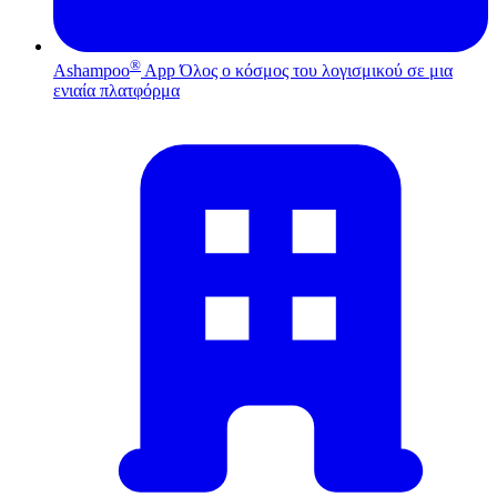
®
Ashampoo
App
Όλος ο κόσμος του λογισμικού σε μια
ενιαία πλατφόρμα