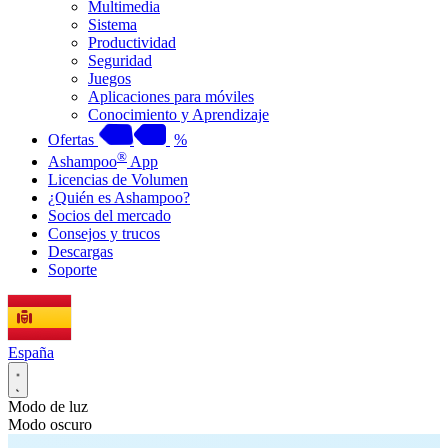
Multimedia
Sistema
Productividad
Seguridad
Juegos
Aplicaciones para móviles
Conocimiento y Aprendizaje
Ofertas
%
®
Ashampoo
App
Licencias de Volumen
¿Quién es Ashampoo?
Socios del mercado
Consejos y trucos
Descargas
Soporte
España
Modo de luz
Modo oscuro