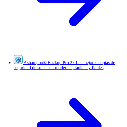
Ashampoo
®
Backup Pro 27
Las mejores copias de
seguridad de su clase - modernas, rápidas y fiables