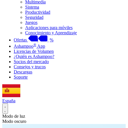
Multimedia
Sistema
Productividad
Seguridad
Juegos
Aplicaciones para móviles
Conocimiento y Aprendizaje
Ofertas
%
®
Ashampoo
App
Licencias de Volumen
¿Quién es Ashampoo?
Socios del mercado
Consejos y trucos
Descargas
Soporte
España
Modo de luz
Modo oscuro