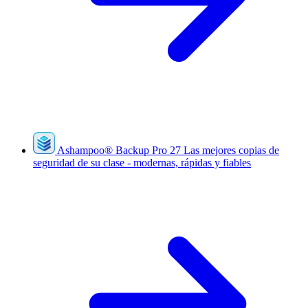
Ashampoo
®
Backup Pro 27
Las mejores copias de
seguridad de su clase - modernas, rápidas y fiables