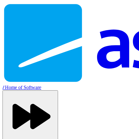
//
Home of Software