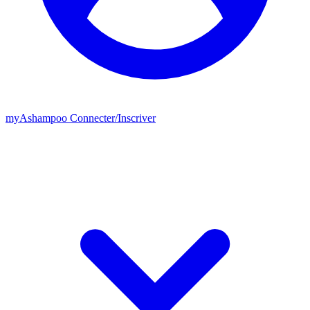
my
Ashampoo
Connecter
/
Inscriver