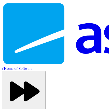
//
Home of Software