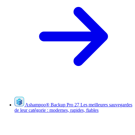
Ashampoo
®
Backup Pro 27
Les meilleures sauvegardes
de leur catégorie : modernes, rapides, fiables