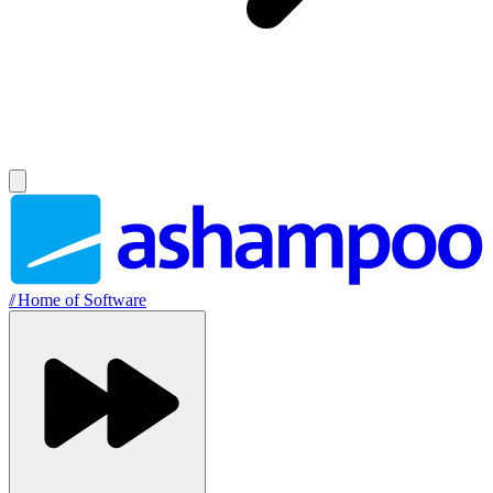
//
Home of Software