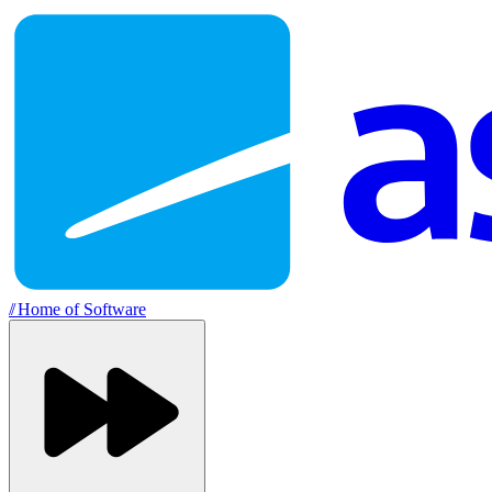
//
Home of Software