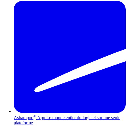
®
Ashampoo
App
Le monde entier du logiciel sur une seule
plateforme