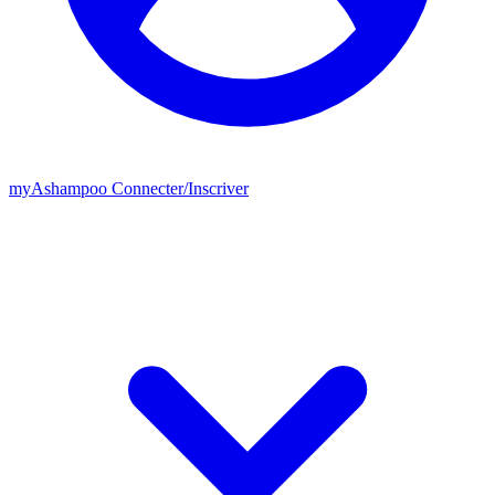
my
Ashampoo
Connecter
/
Inscriver