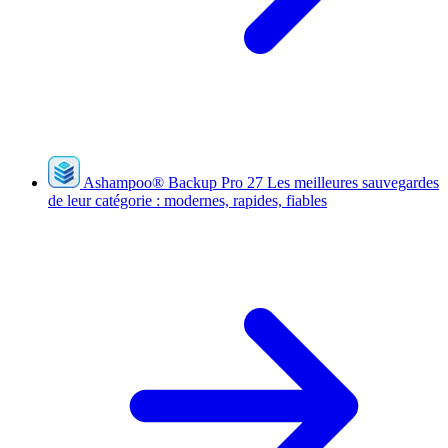
Ashampoo
®
Backup Pro 27
Les meilleures sauvegardes
de leur catégorie : modernes, rapides, fiables