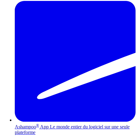
®
Ashampoo
App
Le monde entier du logiciel sur une seule
plateforme