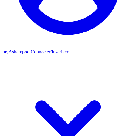
my
Ashampoo
Connecter
/
Inscriver