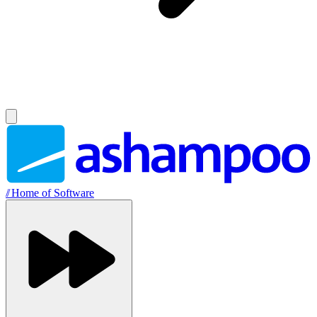
//
Home of Software