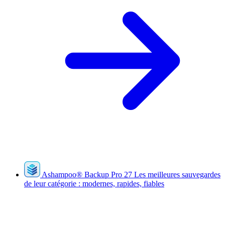
Ashampoo
®
Backup Pro 27
Les meilleures sauvegardes
de leur catégorie : modernes, rapides, fiables