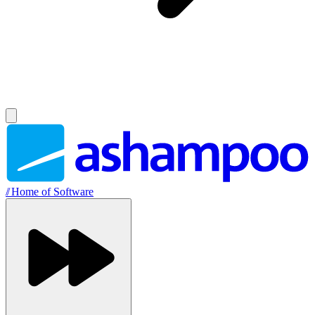
//
Home of Software