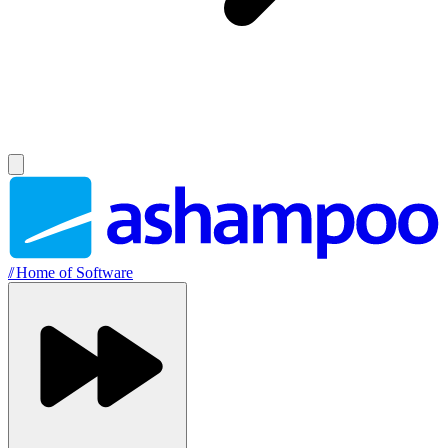
//
Home of Software