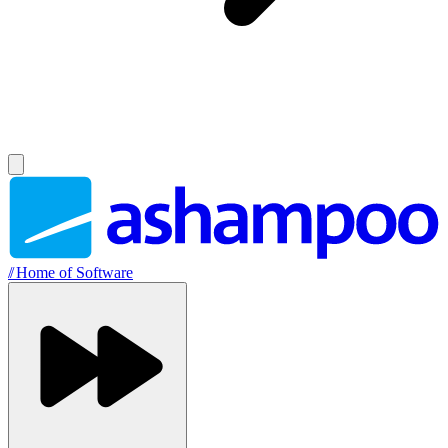
//
Home of Software