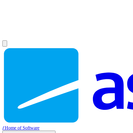
//
Home of Software