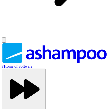
//
Home of Software