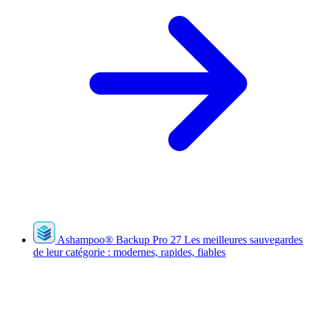
Ashampoo
®
Backup Pro 27
Les meilleures sauvegardes
de leur catégorie : modernes, rapides, fiables