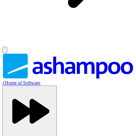
//
Home of Software