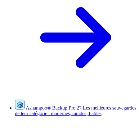
Ashampoo
®
Backup Pro 27
Les meilleures sauvegardes
de leur catégorie : modernes, rapides, fiables