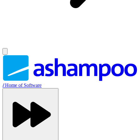
//
Home of Software