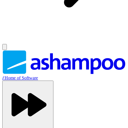
//
Home of Software