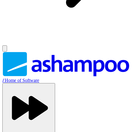
//
Home of Software