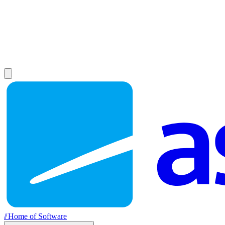
//
Home of Software