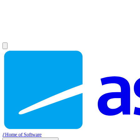
//
Home of Software