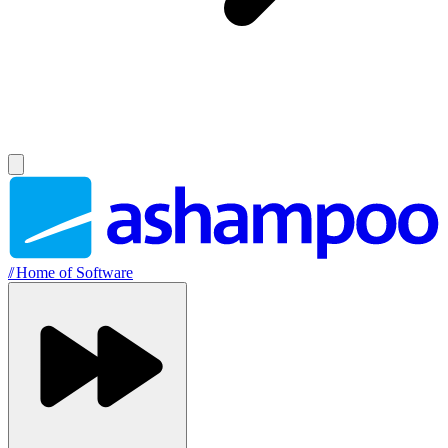
//
Home of Software