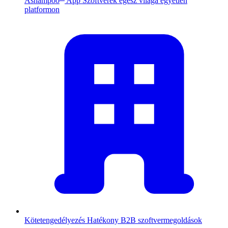
Ashampoo
App
Szoftverek egész világa egyetlen
platformon
Kötetengedélyezés
Hatékony B2B szoftvermegoldások