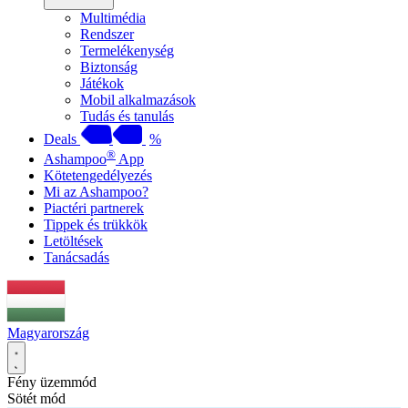
Multimédia
Rendszer
Termelékenység
Biztonság
Játékok
Mobil alkalmazások
Tudás és tanulás
Deals
%
®
Ashampoo
App
Kötetengedélyezés
Mi az Ashampoo?
Piactéri partnerek
Tippek és trükkök
Letöltések
Tanácsadás
Magyarország
Fény üzemmód
Sötét mód