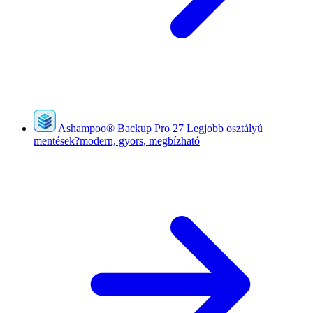
Ashampoo
®
Backup Pro 27
Legjobb osztályú
mentések?modern, gyors, megbízható