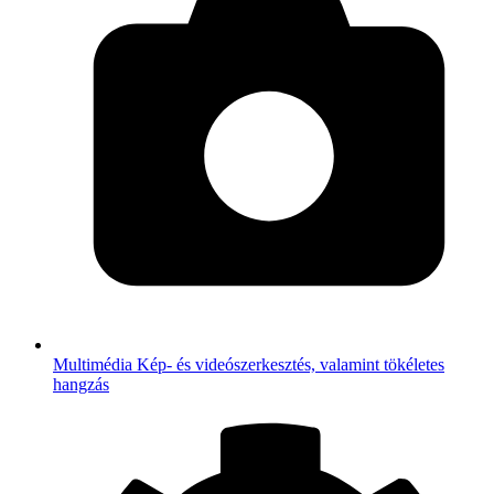
Multimédia
Kép- és videószerkesztés, valamint tökéletes
hangzás