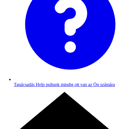
Tanácsadás
Help pultunk mindig ott van az Ön számára