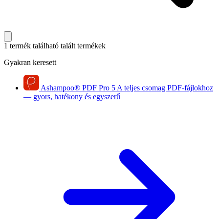
1 termék található
talált termékek
Gyakran keresett
Ashampoo
®
PDF Pro 5
A teljes csomag PDF-fájlokhoz
— gyors, hatékony és egyszerű