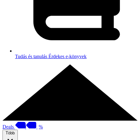
Tudás és tanulás
Érdekes e-könyvek
Deals
%
Több