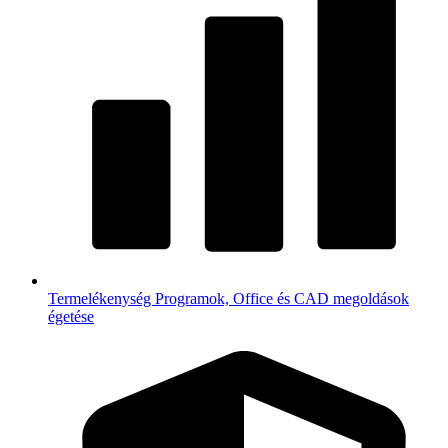
Termelékenység
Programok, Office és CAD megoldások
égetése