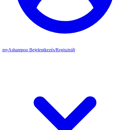
my
Ashampoo
Bejelentkezés
/
Regisztrálj