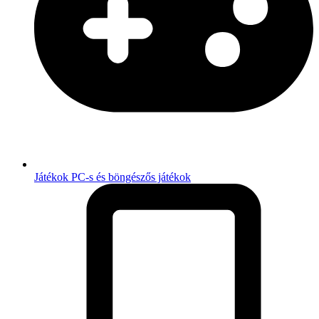
Játékok
PC-s és böngészős játékok