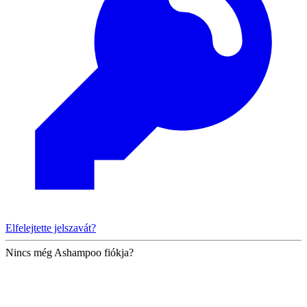
Elfelejtette jelszavát?
Nincs még Ashampoo fiókja?