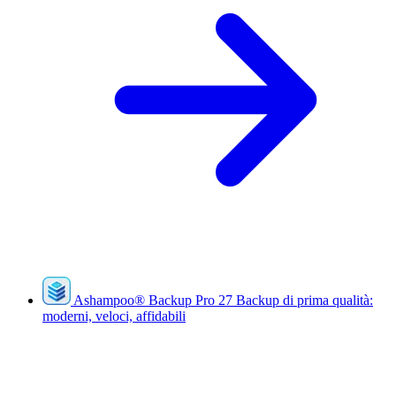
Ashampoo
®
Backup Pro 27
Backup di prima qualità:
moderni, veloci, affidabili