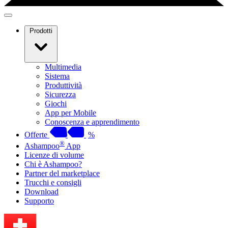
Prodotti
Multimedia
Sistema
Produttività
Sicurezza
Giochi
App per Mobile
Conoscenza e apprendimento
Offerte
%
®
Ashampoo
App
Licenze di volume
Chi è Ashampoo?
Partner del marketplace
Trucchi e consigli
Download
Supporto