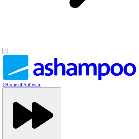
//
Home of Software