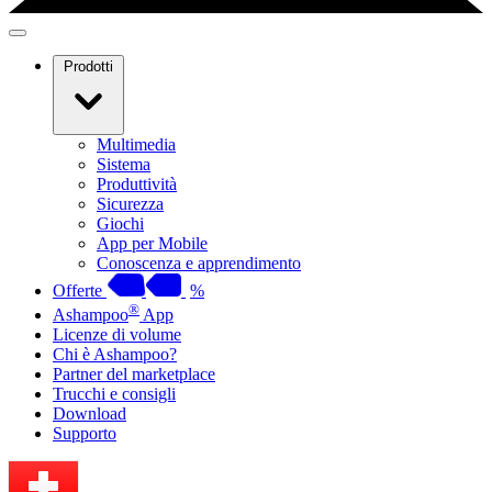
Prodotti
Multimedia
Sistema
Produttività
Sicurezza
Giochi
App per Mobile
Conoscenza e apprendimento
Offerte
%
®
Ashampoo
App
Licenze di volume
Chi è Ashampoo?
Partner del marketplace
Trucchi e consigli
Download
Supporto