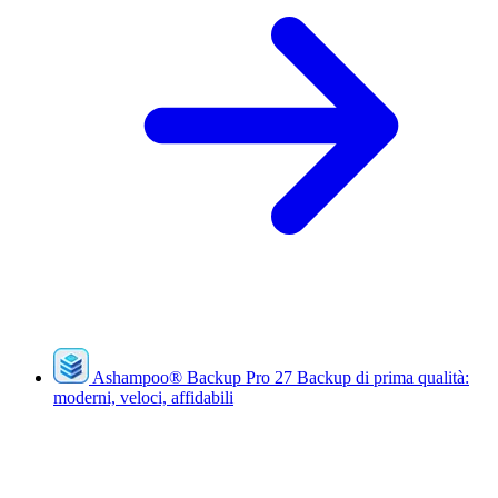
Ashampoo
®
Backup Pro 27
Backup di prima qualità:
moderni, veloci, affidabili