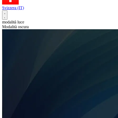
Svizzera (IT)
modalità luce
Modalità oscura