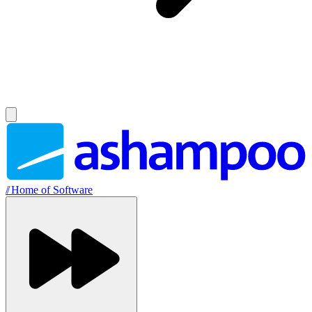
//
Home of Software