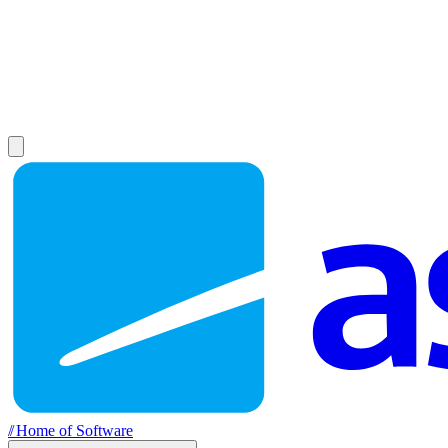
//
Home of Software