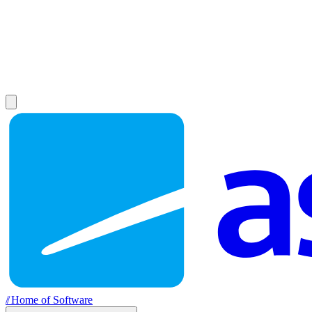
//
Home of Software