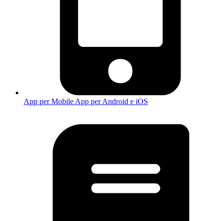
App per Mobile
App per Android e iOS