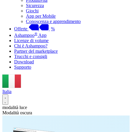
Produttività
Sicurezza
Giochi
App per Mobile
Conoscenza e apprendimento
Offerte
%
®
Ashampoo
App
Licenze di volume
Chi è Ashampoo?
Partner del marketplace
Trucchi e consigli
Download
Supporto
Italia
modalità luce
Modalità oscura