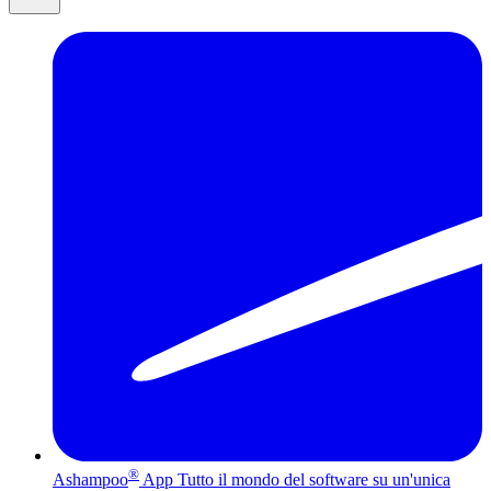
®
Ashampoo
App
Tutto il mondo del software su un'unica