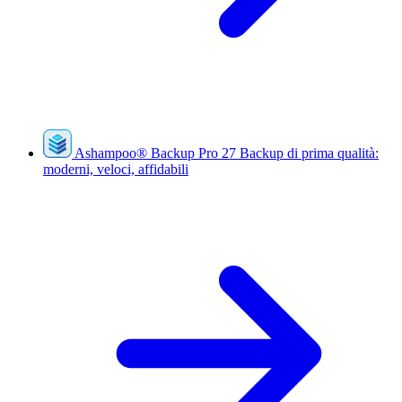
Ashampoo
®
Backup Pro 27
Backup di prima qualità:
moderni, veloci, affidabili