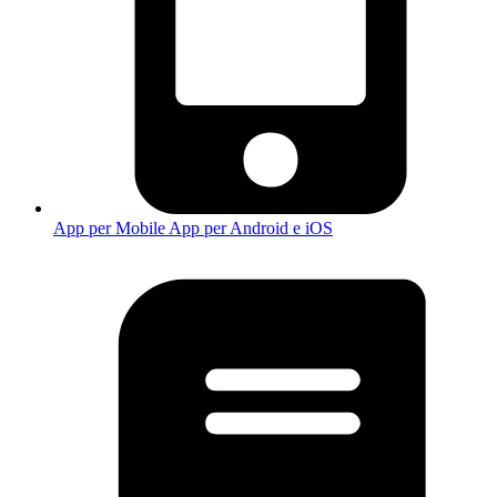
App per Mobile
App per Android e iOS