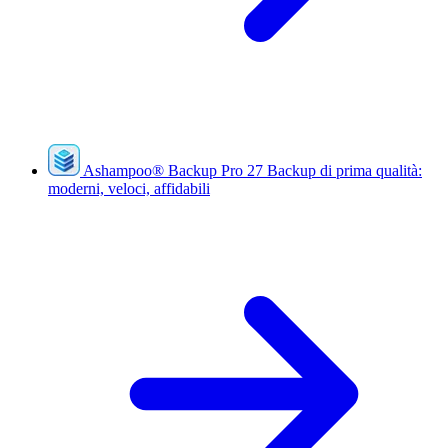
Ashampoo
®
Backup Pro 27
Backup di prima qualità:
moderni, veloci, affidabili