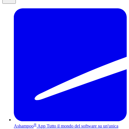
®
Ashampoo
App
Tutto il mondo del software su un'unica