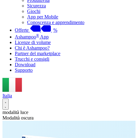
Produttività
Sicurezza
Giochi
App per Mobile
Conoscenza e apprendimento
Offerte
%
®
Ashampoo
App
Licenze di volume
Chi è Ashampoo?
Partner del marketplace
Trucchi e consigli
Download
Supporto
Italia
modalità luce
Modalità oscura