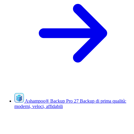
Ashampoo
®
Backup Pro 27
Backup di prima qualità:
moderni, veloci, affidabili