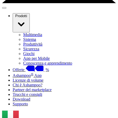
Prodotti
Multimedia
Sistema
Produttività
Sicurezza
Giochi
App per Mobile
Conoscenza e apprendimento
Offerte
%
®
Ashampoo
App
Licenze di volume
Chi è Ashampoo?
Partner del marketplace
Trucchi e consigli
Download
Supporto