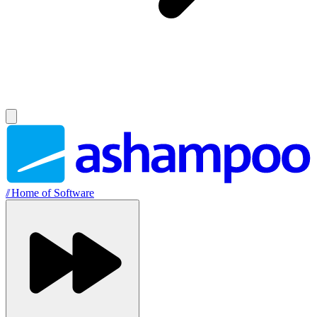
//
Home of Software