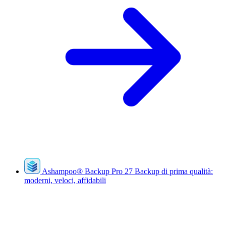
Ashampoo
®
Backup Pro 27
Backup di prima qualità:
moderni, veloci, affidabili