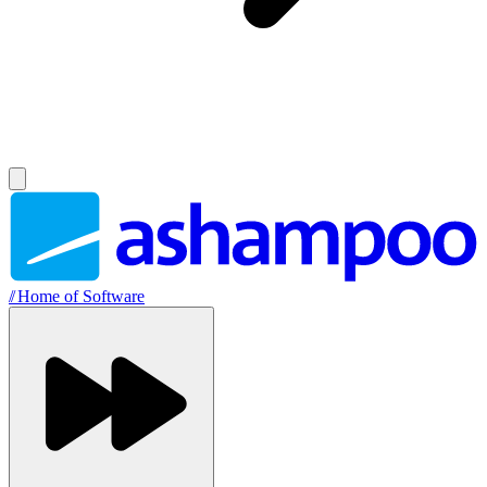
//
Home of Software