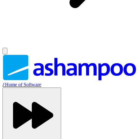
//
Home of Software