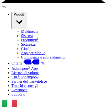
Prodotti
Multimedia
Sistema
Produttività
Sicurezza
Giochi
App per Mobile
Conoscenza e apprendimento
Offerte
%
®
Ashampoo
App
Licenze di volume
Chi è Ashampoo?
Partner del marketplace
Trucchi e consigli
Download
Supporto