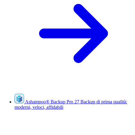
Ashampoo
®
Backup Pro 27
Backup di prima qualità:
moderni, veloci, affidabili