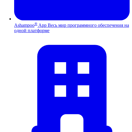
®
Ashampoo
App
Весь мир программного обеспечения на
одной платформе