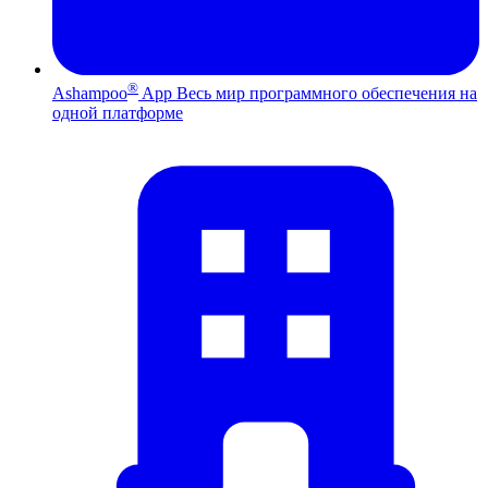
®
Ashampoo
App
Весь мир программного обеспечения на
одной платформе