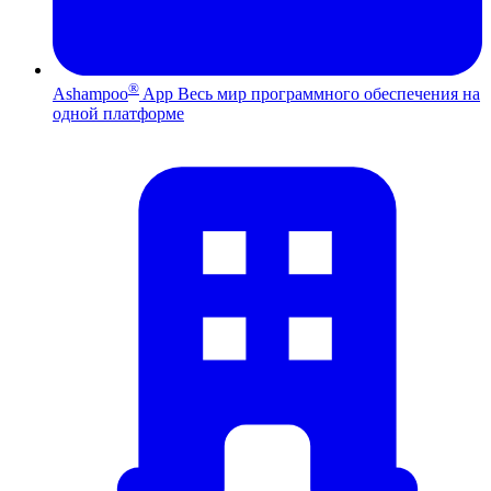
®
Ashampoo
App
Весь мир программного обеспечения на
одной платформе