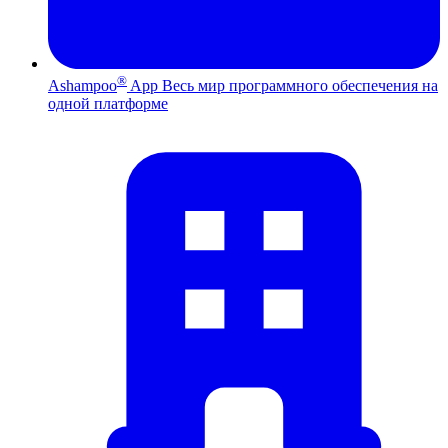
®
Ashampoo
App
Весь мир программного обеспечения на
одной платформе