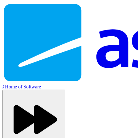
//
Home of Software