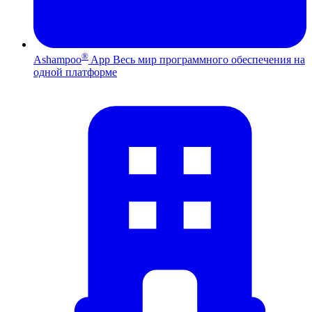
®
Ashampoo
App
Весь мир программного обеспечения на
одной платформе