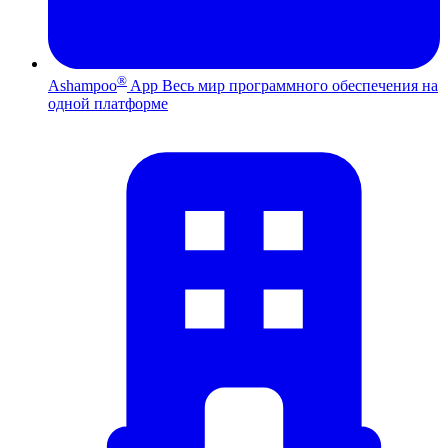
®
Ashampoo
App
Весь мир программного обеспечения на
одной платформе