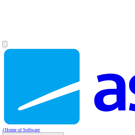
//
Home of Software