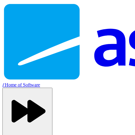
//
Home of Software