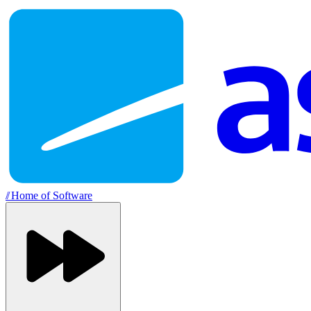
//
Home of Software