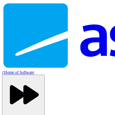
//
Home of Software