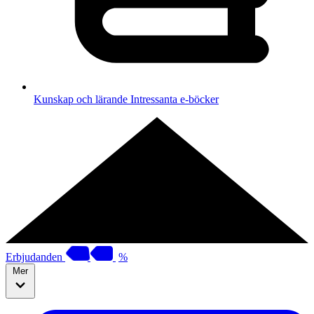
Kunskap och lärande
Intressanta e-böcker
Erbjudanden
%
Mer