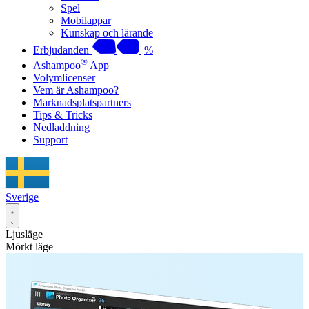
Spel
Mobilappar
Kunskap och lärande
Erbjudanden
%
®
Ashampoo
App
Volymlicenser
Vem är Ashampoo?
Marknadsplatspartners
Tips & Tricks
Nedladdning
Support
Sverige
Ljusläge
Mörkt läge