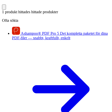
1 produkt hittades
hittade produkter
Ofta sökta
Ashampoo
®
PDF Pro 5
Det kompletta paketet för dina
PDF-filer — snabbt, kraftfullt, enkelt