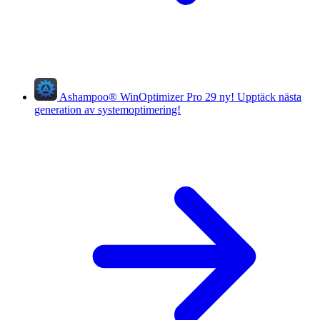
Ashampoo
®
WinOptimizer Pro 29
ny!
Upptäck nästa
generation av systemoptimering!