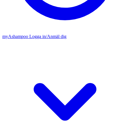
my
Ashampoo
Logga in
/
Anmäl dig