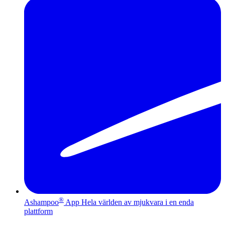
®
Ashampoo
App
Hela världen av mjukvara i en enda
plattform