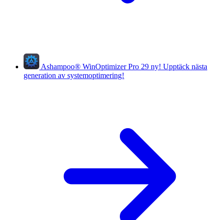
Ashampoo
®
WinOptimizer Pro 29
ny!
Upptäck nästa
generation av systemoptimering!