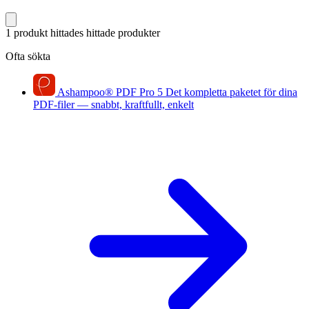
1 produkt hittades
hittade produkter
Ofta sökta
Ashampoo
®
PDF Pro 5
Det kompletta paketet för dina
PDF-filer — snabbt, kraftfullt, enkelt