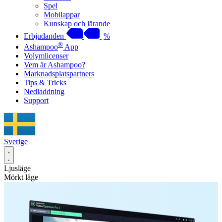
Spel
Mobilappar
Kunskap och lärande
Erbjudanden
%
®
Ashampoo
App
Volymlicenser
Vem är Ashampoo?
Marknadsplatspartners
Tips & Tricks
Nedladdning
Support
Sverige
Ljusläge
Mörkt läge