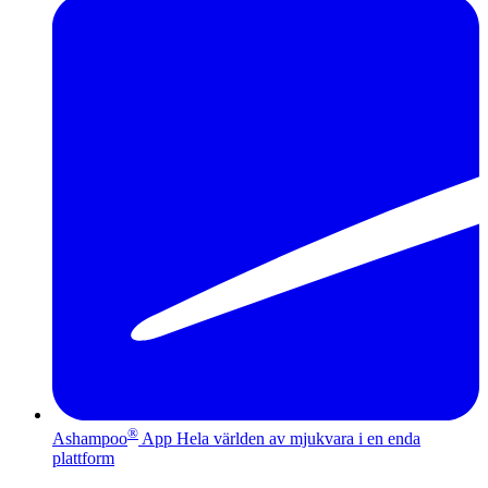
®
Ashampoo
App
Hela världen av mjukvara i en enda
plattform