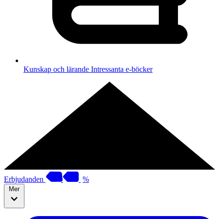
Kunskap och lärande
Intressanta e-böcker
Erbjudanden
%
Mer