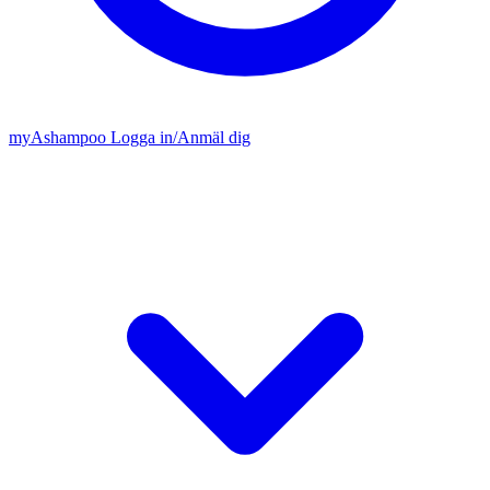
my
Ashampoo
Logga in
/
Anmäl dig