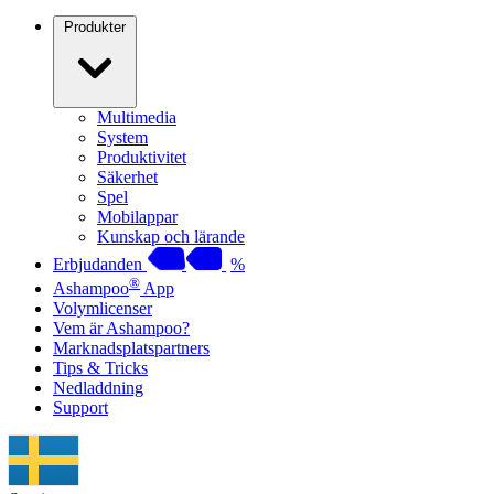
Produkter
Multimedia
System
Produktivitet
Säkerhet
Spel
Mobilappar
Kunskap och lärande
Erbjudanden
%
®
Ashampoo
App
Volymlicenser
Vem är Ashampoo?
Marknadsplatspartners
Tips & Tricks
Nedladdning
Support