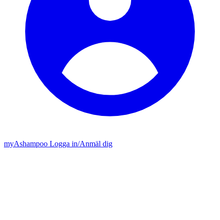
my
Ashampoo
Logga in
/
Anmäl dig