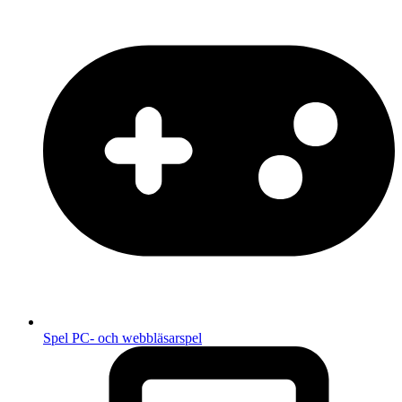
Spel
PC- och webbläsarspel