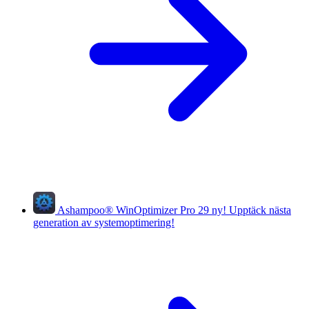
Ashampoo
®
WinOptimizer Pro 29
ny!
Upptäck nästa
generation av systemoptimering!